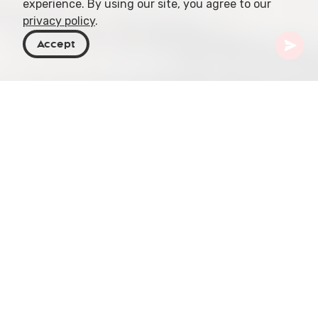
experience. By using our site, you agree to our
privacy policy
.
Accept
Georgia
Destinos
Armenia
Matenadaran
Matenadaran, el Instituto de Investigación de
Manuscritos Antiguos Mesrop Mashtots, alberga
una de las colecciones más extensas del mundo
de manuscritos armenios antiguos. Fundado en
1959 y nombrado en honor a Mesrop Mashtots,
creador del alfabeto armenio a comienzos del