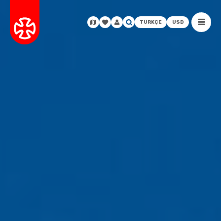
TÜRKÇE
USD