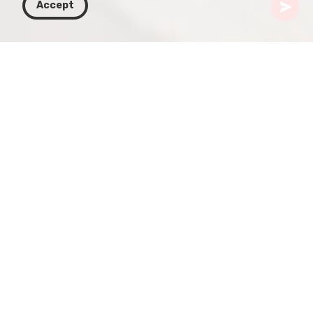
Accept
Gürcistan
Rotalar
Azerbaycan
Bakü
Kız Kulesi
Bakü'nün İçerişehir'inin kalbinde yer alan 12.
yüzyıla tarihlenen Kız Kulesi, Azerbaycan'ın tarih
ve mirasının görkemli bir simgesidir. 15. yüzyıla ait
Şirvanşahlar Sarayı ile birlikte ülkenin kültürel
zenginliğini temsil eden ve UNESCO Dünya Mirası
listesinde yer alan tarihi anıtlar grubunu oluşturur.