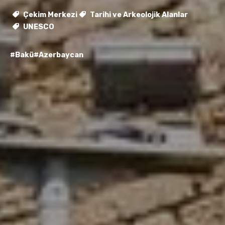
Çekim Merkezi
Tarihi ve Arkeolojik Alanlar
UNESCO
#Bakü
#Azerbaycan