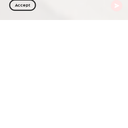
Accept
Georgien
Orte zu besuchen
Aserbaidschan
Baku
Maiden Tower
Im Herzen der Altstadt von Baku thront der im 12.
Jahrhundert errichtete Maiden Tower als
eindrucksvolles Symbol der Geschichte und des
Erbes Aserbaidschans. Zusammen mit dem im 15.
Jahrhundert erbauten Shirvanshahs' Palace bildet
er eine Gruppe historischer Bauwerke, die zum
UNESCO-Welterbe zählen und den kulturellen