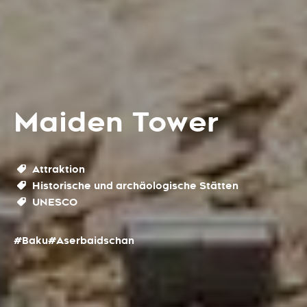
Maiden Tower
Attraktion
Historische und archäologische Stätten
UNESCO
#Baku
#Aserbaidschan