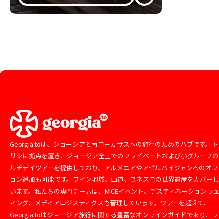
Georgia.toは、ジョージアと南コーカサスへの旅行のためのハブです。ト
リシに拠点を置き、ジョージア全土でのプライベートおよび小グループの
ルチデイツアーを提供しており、アルメニアやアゼルバイジャンへのオプ
ョン追加も可能です。ワイン地域、山道、ユネスコの世界遺産をカバー
います。私たちの専門チームは、MICEイベント、デスティネーションウ
ィング、メディアロジスティクスも管理しています。ツアーを超えて、
Georgia.toはジョージア旅行に関する豊富なオンラインガイドであり、ラ