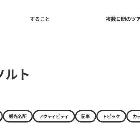
すること
複数日間のツ
ソルト
観光名所
アクティビティ
記事
トピック
カ