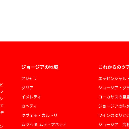
ジョージアの地域
これからのツ
アジャラ
エッセンシャル
ビ
グリア
ジョージア・グ
マ
イメレティ
コーカサスの至
シ
して
カヘティ
ジョージアの味
ェデ
クヴェモ・カルトリ
ワインのゆりか
ムツヘタ-ムティアネティ
ジョージア 究
ン