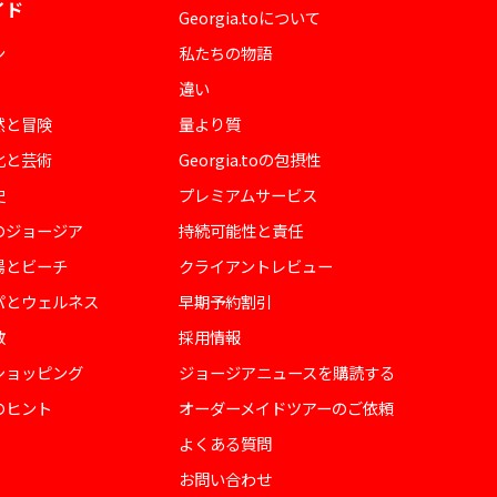
イド
Georgia.toについて
ン
私たちの物語
違い
然と冒険
量より質
化と芸術
Georgia.toの包摂性
史
プレミアムサービス
のジョージア
持続可能性と責任
陽とビーチ
クライアントレビュー
パとウェルネス
早期予約割引
教
採用情報
ショッピング
ジョージアニュースを購読する
のヒント
オーダーメイドツアーのご依頼
よくある質問
お問い合わせ