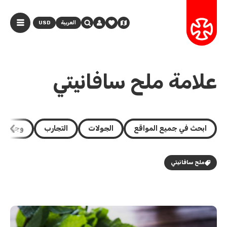
العربية
USD
علامة ملح سافانيتي
ابحث في جميع المواقع
الجولات
التجارب
وجهات
ملح سافانيتي