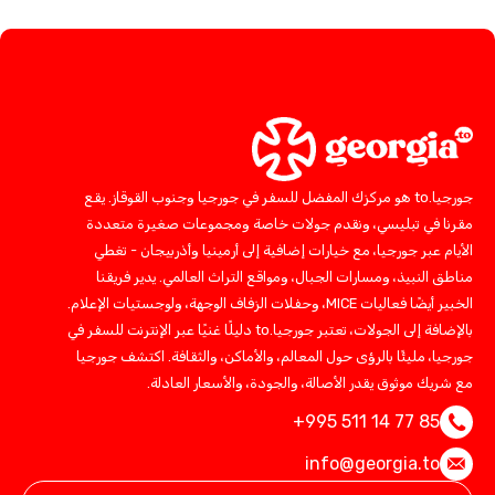
جورجيا.to هو مركزك المفضل للسفر في جورجيا وجنوب القوقاز. يقع
مقرنا في تبليسي، ونقدم جولات خاصة ومجموعات صغيرة متعددة
الأيام عبر جورجيا، مع خيارات إضافية إلى أرمينيا وأذربيجان - تغطي
مناطق النبيذ، ومسارات الجبال، ومواقع التراث العالمي. يدير فريقنا
الخبير أيضًا فعاليات MICE، وحفلات الزفاف الوجهة، ولوجستيات الإعلام.
بالإضافة إلى الجولات، تعتبر جورجيا.to دليلًا غنيًا عبر الإنترنت للسفر في
جورجيا، مليئًا بالرؤى حول المعالم، والأماكن، والثقافة. اكتشف جورجيا
مع شريك موثوق يقدر الأصالة، والجودة، والأسعار العادلة.
+995 511 14 77 85
info@georgia.to