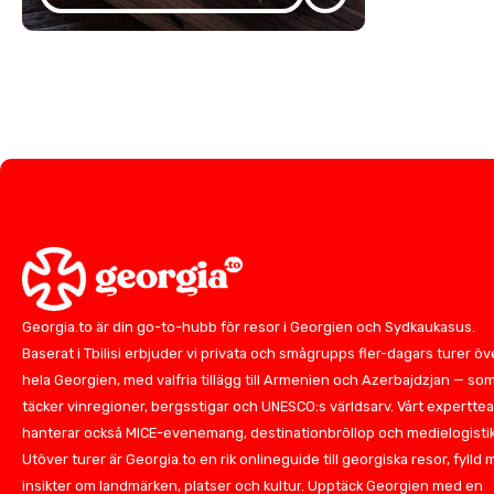
Georgia.to är din go-to-hubb för resor i Georgien och Sydkaukasus.
Baserat i Tbilisi erbjuder vi privata och smågrupps fler-dagars turer öv
hela Georgien, med valfria tillägg till Armenien och Azerbajdzjan — so
täcker vinregioner, bergsstigar och UNESCO:s världsarv. Vårt expertte
hanterar också MICE-evenemang, destinationbröllop och medielogistik
Utöver turer är Georgia.to en rik onlineguide till georgiska resor, fylld
insikter om landmärken, platser och kultur. Upptäck Georgien med en