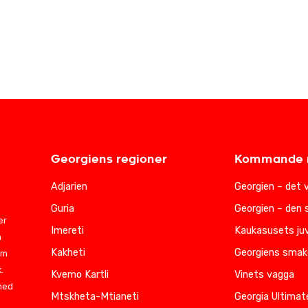
Georgiens regioner
Kommande r
Adjarien
Georgien – det 
Guria
Georgien – den 
er
Imereti
Kaukasusets juv
m
Kakheti
Georgiens smak
am
.
Kvemo Kartli
Vinets vagga
 med
Mtskheta-Mtianeti
Georgia Ultimat