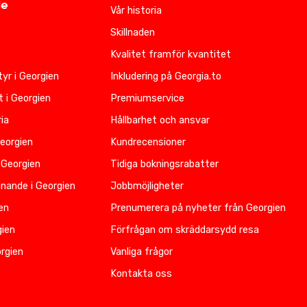
de
Vår historia
Skillnaden
Kvalitet framför kvantitet
yr i Georgien
Inkludering på Georgia.to
t i Georgien
Premiumservice
ia
Hållbarhet och ansvar
Georgien
Kundrecensioner
 Georgien
Tidiga bokningsrabatter
nnande i Georgien
Jobbmöjligheter
ien
Prenumerera på nyheter från Georgien
gien
Förfrågan om skräddarsydd resa
rgien
Vanliga frågor
Kontakta oss