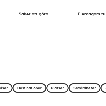
Saker att göra
Flerdagars tu
lser
Destinationer
Platser
Sevärdheter