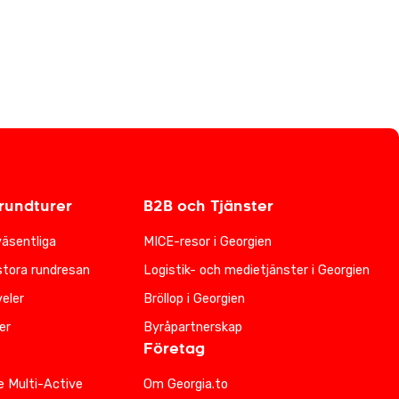
undturer
B2B och Tjänster
väsentliga
MICE-resor i Georgien
stora rundresan
Logistik- och medietjänster i Georgien
eler
Bröllop i Georgien
er
Byråpartnerskap
Företag
e Multi-Active
Om Georgia.to