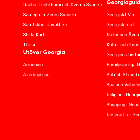
Georgiagui
Racha-Lechkhumi och Kvemo Svaneti
Samegrelo-Zemo Svaneti
Georgiskt Vin
Samtskhe-Javakheti
Georgisk mat
Shida Kartli
Natur och Ävent
Tbilisi
Kultur och Kons
Utöver Georgia
Georgiens histor
Armenien
Familjevänliga 
Azerbajdzjan
Sol och Strand i
Spa och Välbefi
Religion i Georg
Shopping i Geor
Reseråd för Geo