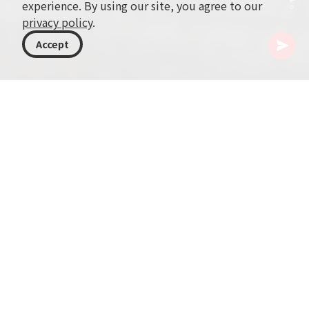
experience. By using our site, you agree to our
privacy policy
.
Accept
ジョージア
記事
Pkhali（プハリ）
Pkhaliは伝統的なジョージア料理のひとつで、ジ
ョージアの豊かで多様な料理風土を象徴していま
す。主に野菜のスプレッドやサラダとして提供さ
れるこの独特で多用途な料理は、キャベツ、ナ
ス、ほうれん草、豆、ビートなどの刻んだ野菜を
ベースに、ピューレ状にしたクルミのソースでま