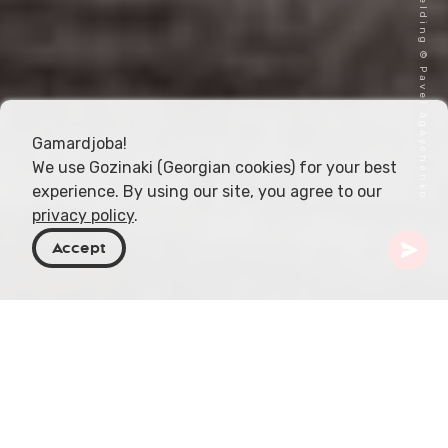
Omslagafbeelding © Pavel Ageychenko
Gamardjoba!
We use Gozinaki (Georgian cookies) for your best
experience. By using our site, you agree to our
privacy policy
.
Accept
Georgië
Artikelen
Pkhali
Pkhali, een traditioneel Georgisch gerecht,