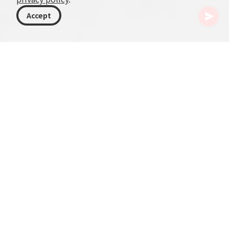
Accept
ジョージア
記事
19世紀ジョージアの国家的覚醒
19世紀はジョージアにとって転換点となる時代で
あり、国家的覚醒が顕著になった時期でもある。
この時代、ジョージアは数々の侵攻の余波と近代
化の難題に直面しながら、文化的・政治的な変革
を経験した。
この期間に、強い国民意識の芽生えと文化・政治