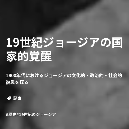
19世紀ジョージアの国
家的覚醒
1800年代におけるジョージアの文化的・政治的・社会的
復興を探る
記事
#歴史
#19世紀のジョージア