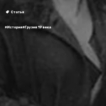
Статья
#История
#Грузия 19 века