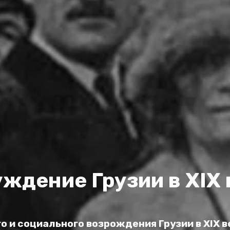
ждение Грузии в XIX 
 и социального возрождения Грузии в XIX в