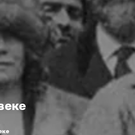
веке
еке