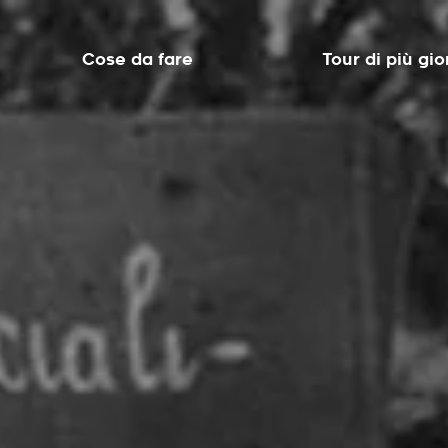
Cose da fare
Tour di più gio