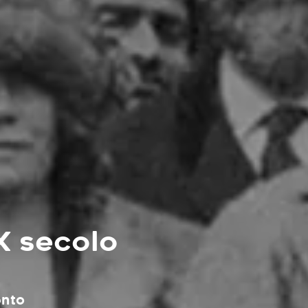
X secolo
ento