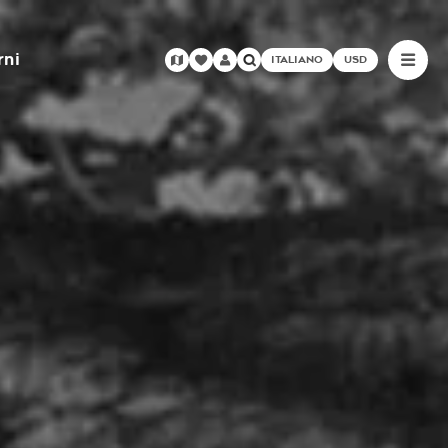
rni
ITALIANO
USD