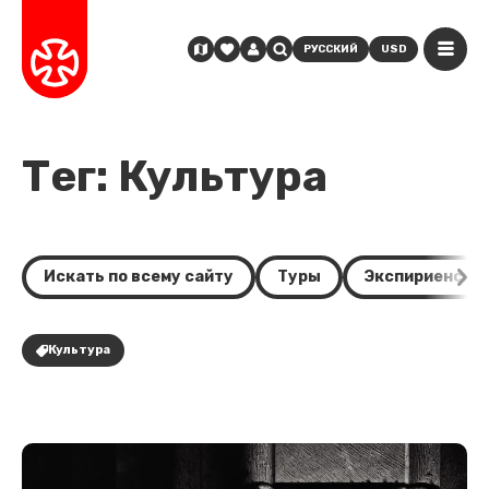
РУССКИЙ
USD
Тег: Культура
Искать по всему сайту
Туры
Экспириенсы
Культура