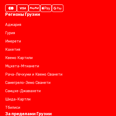
Регионы Грузии
Аджария
Гурия
Имерети
Кахетия
Квемо Картили
Мцхета-Мтианети
Рача-Лечхуми и Квемо Сванети
Самегрело-Земо Сванети
Самцхе-Джавахети
Шида-Картли
Тбилиси
За пределами Грузии