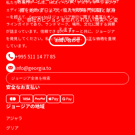
象を残すジョージアでの優れたMICE展示会の計
私たちの専門チームは、MICEイベント、デスティネーションウ
画を始めましょう。私たちの専門知識と献身
ェディング、メディアロジスティクスも管理しています。ツア
ーを超えて、Georgia.toはジョージア旅行に関する豊富なオン
が、御社のビジョンを忘れられない現実へと変
ラインガイドであり、ランドマーク、場所、文化に関する洞察
えます。
が詰まっています。信頼できるパートナーと共に、ジョージア
を発見してください。私たちは本物、品質、公正な価格を重視
お問い合わせ
しています。
+995 511 14 77 85
info@georgia.to
安全なお支払い
ジョージアの地域
アジャラ
グリア