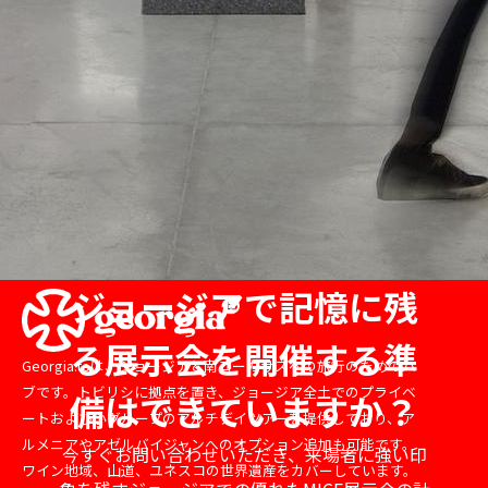
ジョージアで記憶に残
る展示会を開催する準
Georgia.toは、ジョージアと南コーカサスへの旅行のためのハ
ブです。トビリシに拠点を置き、ジョージア全土でのプライベ
備はできていますか？
ートおよび小グループのマルチデイツアーを提供しており、ア
ルメニアやアゼルバイジャンへのオプション追加も可能です。
今すぐお問い合わせいただき、来場者に強い印
ワイン地域、山道、ユネスコの世界遺産をカバーしています。