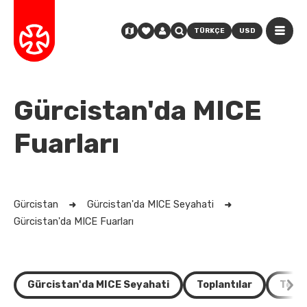
TÜRKÇE
USD
Gürcistan'da MICE
Fuarları
Gürcistan
Gürcistan'da MICE Seyahati
Gürcistan'da MICE Fuarları
Gürcistan'da MICE Seyahati
Toplantılar
Teşvi