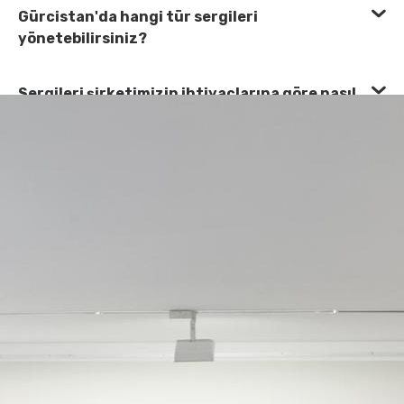
Gürcistan'da hangi tür sergileri
yönetebilirsiniz?
Sergileri şirketimizin ihtiyaçlarına göre nasıl
özelleştiriyorsunuz?
Hem küçük hem de büyük sergileri yönetebilir
misiniz?
Sergi yönetim hizmetlerinize neler dahildir?
Hizmetlerinizin kalitesini ve güvenilirliğini
nasıl sağlıyorsunuz?
Sergilerimize Gürcü kültürel unsurlarını dahil
edebilir misiniz?