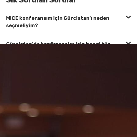
Sık Sorulan Sorular
MICE konferansım için Gürcistan'ı neden
seçmeliyim?
Gürcistan'da konferanslar için hangi tür
mekanlar sunuyorsunuz?
Uluslararası katılımcıları ve onların özel
ihtiyaçlarını karşılayabilir misiniz?
Gürcistan'daki konferanslar için hangi teknik
ekipman mevcuttur?
Konferanslar için catering ve yemek
düzenlemelerini nasıl yönetiyorsunuz?