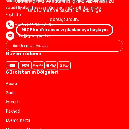
Uzmanlığımız ve adanmışlığımız vizyonunuzu
hakkında bilgilerle doludur. Gürcistan'ı, özgünlüğe, kaliteye
ve adil fiyatlandırmaya değer veren güvenilir bir ortakla
unutulmaz ve başarılı bir etkinliğe
keşfedin.
dönüştürsün.
+995 511 14 77 85
MICE konferansınızı planlamaya başlayın
info@georgia.to
Güvenli ödeme
Gürcistan'ın Bölgeleri
Acara
Guria
İmereti
Kakheti
Kvemo Kartli