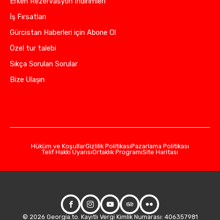
Erken Rezervasyon İndirimleri
İş Fırsatları
Gürcistan Haberleri için Abone Ol
Özel tur talebi
Sıkça Sorulan Sorular
Bize Ulaşın
Hüküm ve Koşullar
Gizlilik Politikası
Pazarlama Politikası
Telif Hakkı Uyarısı
Ortaklık Programı
Site Haritası
© 2026 Georgia.to. Kayıtlı Vergi Kimlik Numarası: 406357981