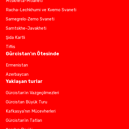
Mtskheta-Mtianeti
Racha-Lechkhumi ve Kvemo Svaneti
Samegrelo-Zemo Svaneti
Samtskhe-Javakheti
Şida Kartli
Tiflis
Gürcistan'ın Ötesinde
Ermenistan
Azerbaycan
Yaklaşan turlar
Gürcistan'ın Vazgeçilmezleri
Gürcistan Büyük Turu
Kafkasya'nın Mücevherleri
Gürcistan'ın Tatları