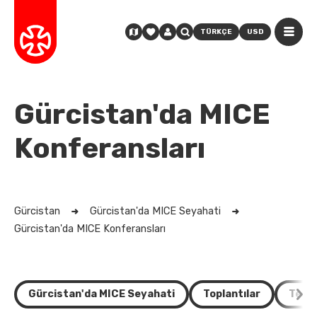
TÜRKÇE
USD
Gürcistan'da MICE
Konferansları
Gürcistan
Gürcistan'da MICE Seyahati
Gürcistan'da MICE Konferansları
Gürcistan'da MICE Seyahati
Toplantılar
Teşvi