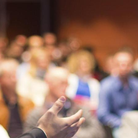
Konferans sonrası etkinlikler ve ağ oluşturma
etkinlikleri konusunda yardımcı olabilir
misiniz?
Gürcistan'da MICE konferansımı planlamaya
nasıl başlayabilirim?