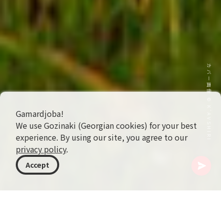
カバー画像 © K’AVSHIRI
Gamardjoba!
We use Gozinaki (Georgian cookies) for your best
experience. By using our site, you agree to our
privacy policy
.
Accept
ジョージア
記事
Imereti Wine Region