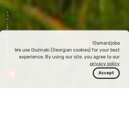
ص
I
و
ر
ة
ا
ل
غ
ل
ا
ف
©
K
’
A
V
S
H
I
R
Gamardjoba!
We use Gozinaki (Georgian cookies) for your best
experience. By using our site, you agree to our
.
privacy policy
Accept
جورجيا
مقالات
منطقة إيميريتي للنبيذ