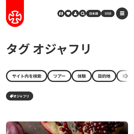
日本語
USD
タグ オジャフリ
サイト内を検索
ツアー
体験
目的地
場所
オジャフリ