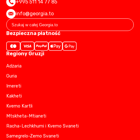
+995 511 14 77 85
info@georgia.to
Bezpieczna płatność
Regiony Gruzji
Adżaria
Guria
Imereti
Kakheti
Kvemo Kartli
Mtskheta-Mtianeti
Racha-Lechkhumi i Kvemo Svaneti
Samegrelo-Zemo Svaneti