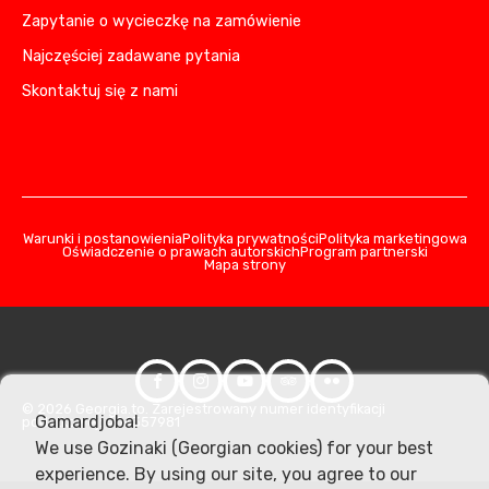
Zapytanie o wycieczkę na zamówienie
Najczęściej zadawane pytania
Skontaktuj się z nami
Warunki i postanowienia
Polityka prywatności
Polityka marketingowa
Oświadczenie o prawach autorskich
Program partnerski
Mapa strony
© 2026 Georgia.to. Zarejestrowany numer identyfikacji
Gamardjoba!
podatkowej: 406357981
We use Gozinaki (Georgian cookies) for your best
experience. By using our site, you agree to our