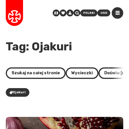
POLSKI
USD
Tag: Ojakuri
Szukaj na całej stronie
Wycieczki
Doświadcze
Ojakuri