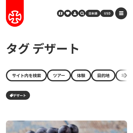
日本語
USD
タグ デザート
サイト内を検索
ツアー
体験
目的地
場所
デザート