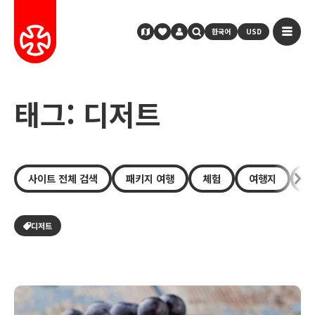
한국어
USD
태그: 디저트
사이트 전체 검색
패키지 여행
체험
여행지
장
디저트