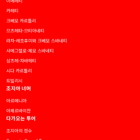
이메레티
카헤티
크베모 카르틀리
므츠헤타-므티아네티
라차-레흐후미와 크베모 스바네티
사메그렐로-제모 스바네티
삼츠헤-자바헤티
시다 카르틀리
트빌리시
조지아 너머
아르메니아
아제르바이잔
다가오는 투어
조지아의 정수