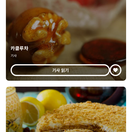
카클루차
기사
기사 읽기