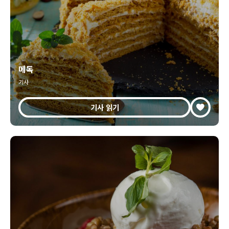
메독
기사
기사 읽기