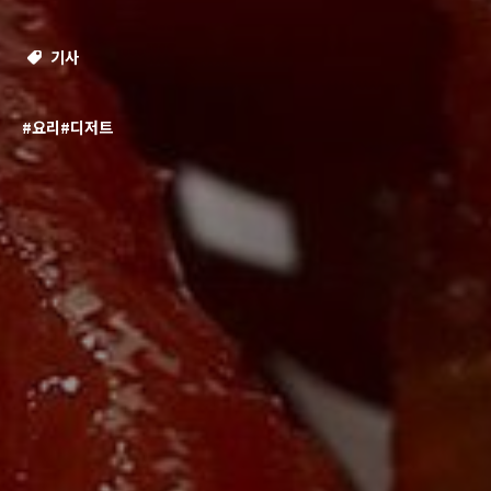
기사
#요리
#디저트