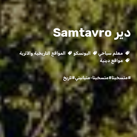
دير Samtavro
معلم سياحي
اليونسكو
المواقع التاريخية والأثرية
مواقع دينية
#متسخيتا
#متسخيتا-متيانيتي
#تاريخ