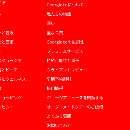
イド
Georgia.toについて
ン
私たちの物語
違い
然と冒険
量より質
化と芸術
Georgia.toの包摂性
史
プレミアムサービス
のジョージア
持続可能性と責任
陽とビーチ
クライアントレビュー
パとウェルネス
早期予約割引
教
採用情報
ショッピング
ジョージアニュースを購読する
のヒント
オーダーメイドツアーのご依頼
よくある質問
お問い合わせ