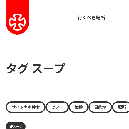
行くべき場所
タグ スープ
サイト内を検索
ツアー
体験
目的地
場所
スープ