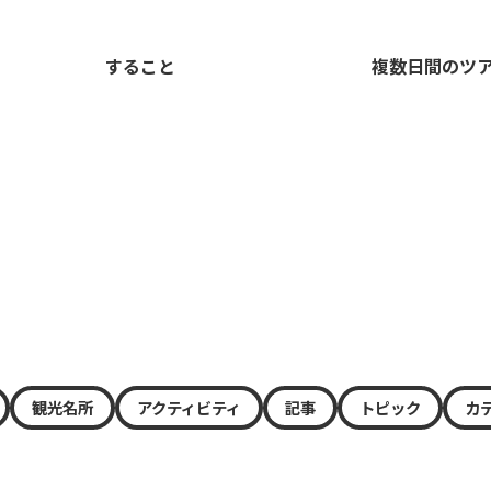
すること
複数日間のツ
観光名所
アクティビティ
記事
トピック
カ