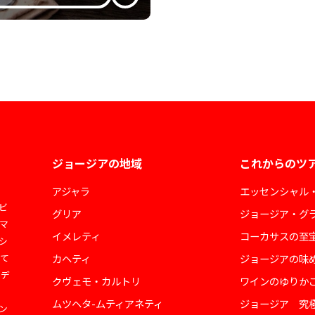
ジョージアの地域
これからのツ
アジャラ
エッセンシャル
ビ
グリア
ジョージア・グ
マ
イメレティ
コーカサスの至
シ
して
カヘティ
ジョージアの味
ェデ
クヴェモ・カルトリ
ワインのゆりか
ムツヘタ-ムティアネティ
ジョージア 究
ン