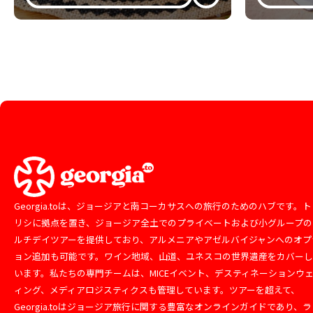
Georgia.toは、ジョージアと南コーカサスへの旅行のためのハブです。ト
リシに拠点を置き、ジョージア全土でのプライベートおよび小グループの
ルチデイツアーを提供しており、アルメニアやアゼルバイジャンへのオプ
ョン追加も可能です。ワイン地域、山道、ユネスコの世界遺産をカバー
います。私たちの専門チームは、MICEイベント、デスティネーションウ
ィング、メディアロジスティクスも管理しています。ツアーを超えて、
Georgia.toはジョージア旅行に関する豊富なオンラインガイドであり、ラ