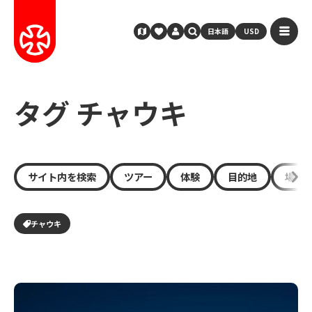
日本語
USD
タグ チャウキ
サイト内を検索
ツアー
体験
目的地
場所
チャウキ