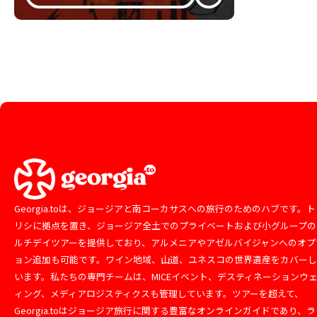
Georgia.toは、ジョージアと南コーカサスへの旅行のためのハブです。ト
リシに拠点を置き、ジョージア全土でのプライベートおよび小グループの
ルチデイツアーを提供しており、アルメニアやアゼルバイジャンへのオプ
ョン追加も可能です。ワイン地域、山道、ユネスコの世界遺産をカバー
います。私たちの専門チームは、MICEイベント、デスティネーションウ
ィング、メディアロジスティクスも管理しています。ツアーを超えて、
Georgia.toはジョージア旅行に関する豊富なオンラインガイドであり、ラ