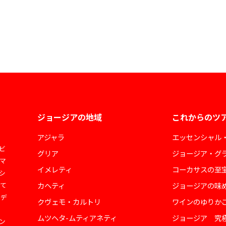
ジョージアの地域
これからのツ
アジャラ
エッセンシャル
ビ
グリア
ジョージア・グ
マ
イメレティ
コーカサスの至
シ
して
カヘティ
ジョージアの味
ェデ
クヴェモ・カルトリ
ワインのゆりか
ムツヘタ-ムティアネティ
ジョージア 究
ン