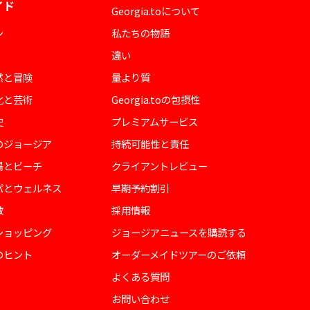
イド
Georgia.toについて
ン
私たちの物語
違い
然と冒険
量より質
化と芸術
Georgia.toの包摂性
史
プレミアムサービス
のジョージア
持続可能性と責任
陽とビーチ
クライアントレビュー
パとウェルネス
早期予約割引
教
採用情報
ショッピング
ジョージアニュースを購読する
のヒント
オーダーメイドツアーのご依頼
よくある質問
お問い合わせ