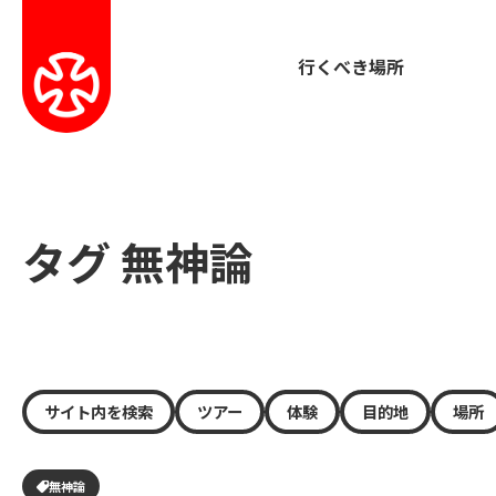
行くべき場所
タグ 無神論
サイト内を検索
ツアー
体験
目的地
場所
無神論