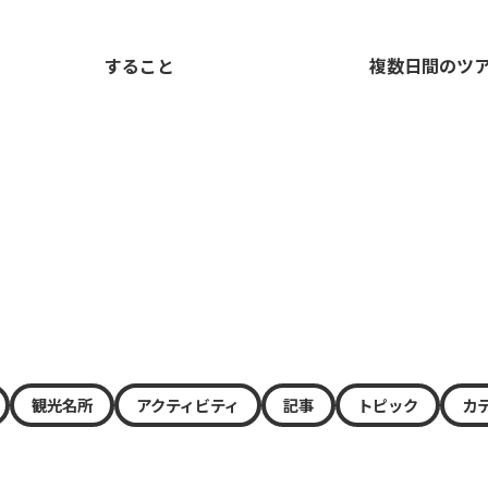
すること
複数日間のツ
観光名所
アクティビティ
記事
トピック
カ