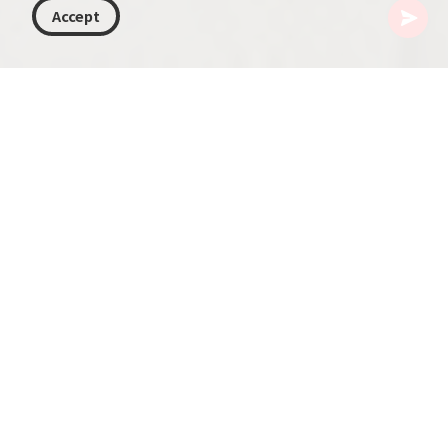
Accept
ジョージア
記事
ジョージアのインテリアデザイン
ジョージアは豊かな歴史と文化が織りなす国であ
り、インテリアデザインの世界でも魅力的な章を
示しています。本稿では、ジョージアの住宅に見
られる伝統様式と現代様式の独特な融合を掘り下
げ、文化・芸術・デザインが交差する様相を詳述
します。文化観光の注目地としてのジョージアの
魅力を、住まいのデザインという観点から紹介し
ます。