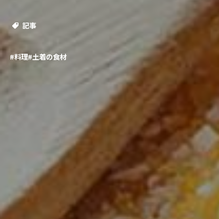
記事
#料理
#土着の食材