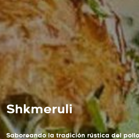
Shkmeruli
Saboreando la tradición rústica del poll