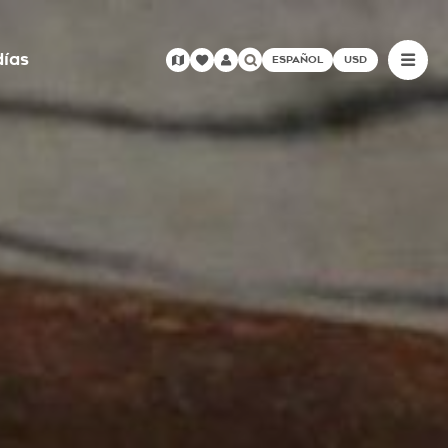
días
ESPAÑOL
USD