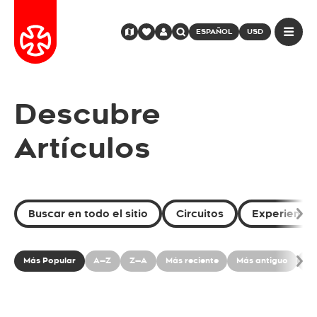
ESPAÑOL
USD
Descubre
Artículos
Buscar en todo el sitio
Circuitos
Experiencia
Más Popular
A—Z
Z—A
Más reciente
Más antiguo
To