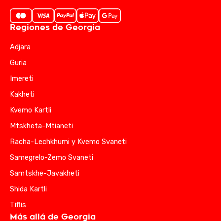
Regiones de Georgia
Adjara
Guria
Imereti
Kakheti
Kvemo Kartli
Mtskheta-Mtianeti
Racha-Lechkhumi y Kvemo Svaneti
Samegrelo-Zemo Svaneti
Samtskhe-Javakheti
Shida Kartli
Tiflis
Más allá de Georgia