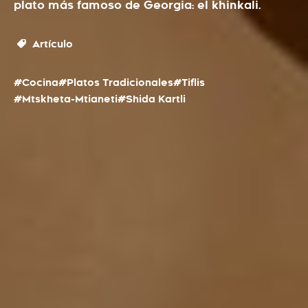
plato más famoso de Georgia: el khinkali.
Artículo
#Cocina
#Platos Tradicionales
#Tiflis
#Mtskheta-Mtianeti
#Shida Kartli