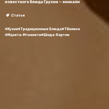
известного блюда Грузии — хинкали
Статья
#Кухня
#Традиционные Блюда
#Тбилиси
#Мцхета-Мтианети
#Шида-Картли