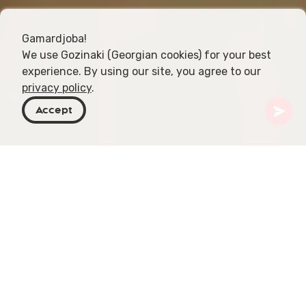
Gamardjoba!
We use Gozinaki (Georgian cookies) for your best
experience. By using our site, you agree to our
privacy policy
.
Accept
Georgia
Destinos
Samtskhe-Javakheti
Abastumani
Abastumani Astrophysical Observatory
El Georgian National Astrophysical Observatory
(GENAO), a menudo denominado Observatorio
Astrofísico de Abastumani, es una institución de