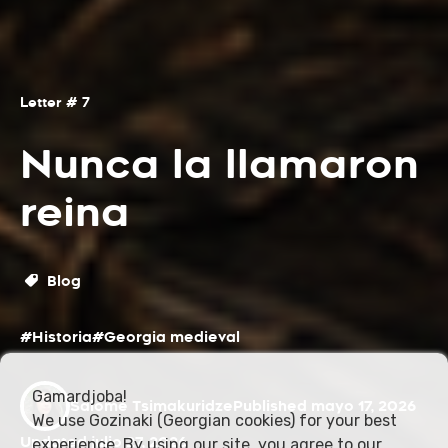
Letter # 7
Nunca la llamaron
reina
Blog
#Historia
#Georgia medieval
Gamardjoba!
Salome Tsimakuridze
Published mayo 17, 2026
We use Gozinaki (Georgian cookies) for your best
Updated julio 27, 2026
experience. By using our site, you agree to our