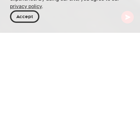
privacy policy
.
Accept
Georgia
Blog
Nunca la llamaron reina
Hay gobernantes que la historia recuerda.
Y luego están los gobernantes que se vuelven más
grandes que la propia historia.
En Georgia, ella se llamaba Tamar.
Pero nunca la llamaron reina.