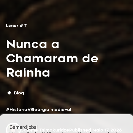
Letter # 7
Nunca a
Chamaram de
Rainha
Blog
#História
#Geórgia medieval
Gamardjoba!
Salome Tsimakuridze
Published Maio 17, 2026