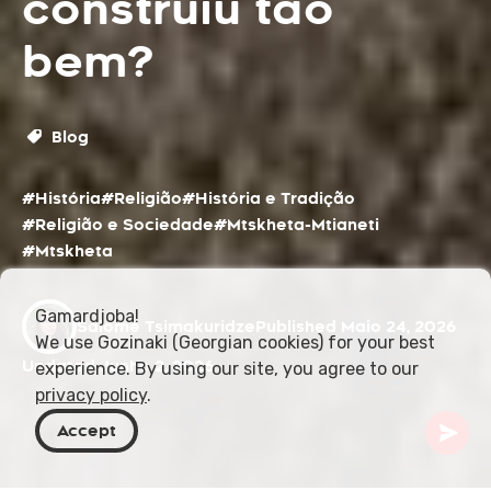
construiu tão
bem?
Blog
#História
#Religião
#História e Tradição
#Religião e Sociedade
#Mtskheta-Mtianeti
#Mtskheta
Gamardjoba!
Salome Tsimakuridze
Published Maio 24, 2026
We use Gozinaki (Georgian cookies) for your best
Updated Junho 2, 2026
experience. By using our site, you agree to our
privacy policy
.
Accept