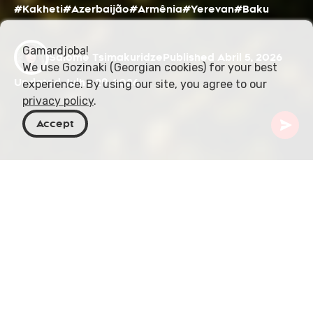
#Kakheti
#Azerbaijão
#Armênia
#Yerevan
#Baku
Gamardjoba!
Salome Tsimakuridze
Published Abril 5, 2026
We use Gozinaki (Georgian cookies) for your best
Updated Julho 29, 2026
experience. By using our site, you agree to our
privacy policy
.
Accept
Geórgia
Blog
O Cáucaso Não É Apenas Uma História
Há um lugar onde três mundos se encontram —
não apenas num mapa, mas na memória, na língua