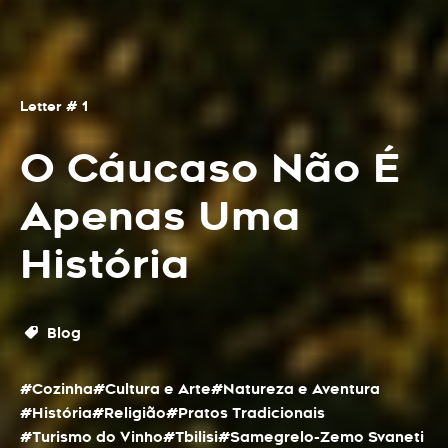
Letter # 1
O Cáucaso Não É
Apenas Uma
História
Blog
#Cozinha
#Cultura e Arte
#Natureza e Aventura
#História
#Religião
#Pratos Tradicionais
#Turismo do Vinho
#Tbilisi
#Samegrelo-Zemo Svaneti