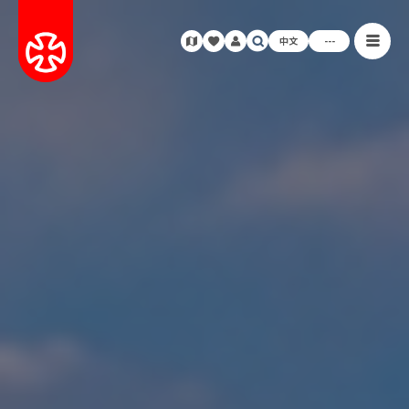
中文
---