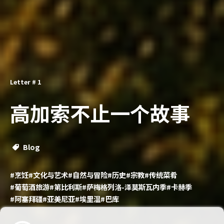
Letter # 1
高加索不止一个故事
Blog
#烹饪
#文化与艺术
#自然与冒险
#历史
#宗教
#传统菜肴
#葡萄酒旅游
#第比利斯
#萨梅格列洛-泽莫斯瓦内季
#卡赫季
#阿塞拜疆
#亚美尼亚
#埃里温
#巴库