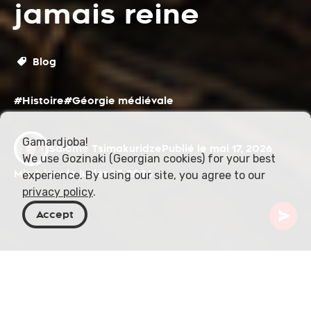
jamais reine
Blog
#Histoire
#Géorgie médiévale
Gamardjoba!
Salome Tsimakuridze
Publié le mai 17, 2026
We use Gozinaki (Georgian cookies) for your best
Mis à jour le juillet 27, 2026
experience. By using our site, you agree to our
privacy policy
.
Accept
Géorgie
Blog
On ne l'appelait jamais reine