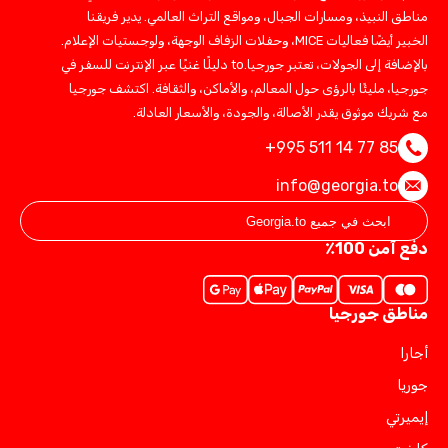
مناطق النبيذ، ومسارات الجبال، ومواقع التراث العالمي. يدير فريقنا
الخبير أيضًا فعاليات MICE، وحفلات الزفاف الوجهة، ولوجستيات الإعلام.
بالإضافة إلى الجولات، تعتبر جورجيا.to دليلًا غنيًا عبر الإنترنت للسفر في
جورجيا، مليئًا بالرؤى حول المعالم، والأماكن، والثقافة. اكتشف جورجيا
مع شريك موثوق يقدر الأصالة، والجودة، والأسعار العادلة.
+995 511 14 77 85
info@georgia.to
دفع آمن 100٪
مناطق جورجيا
أجارا
جوريا
إيميرتي