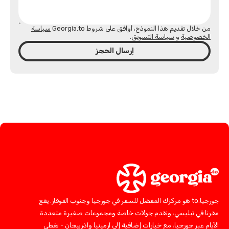
من خلال تقديم هذا النموذج، أوافق على شروط Georgia.to
سياسة
الخصوصية
و
سياسة التسويق
.
إرسال الحجز
جورجيا.to هو مركزك المفضل للسفر في جورجيا وجنوب القوقاز. يقع
مقرنا في تبليسي، ونقدم جولات خاصة ومجموعات صغيرة متعددة
الأيام عبر جورجيا، مع خيارات إضافية إلى أرمينيا وأذربيجان - تغطي