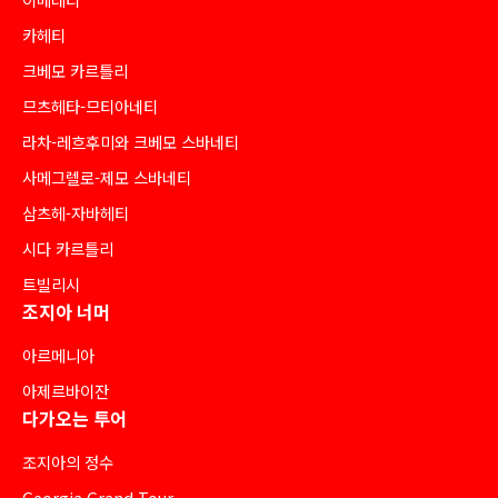
카헤티
크베모 카르틀리
므츠헤타-므티아네티
라차-레흐후미와 크베모 스바네티
사메그렐로-제모 스바네티
삼츠헤-자바헤티
시다 카르틀리
트빌리시
조지아 너머
아르메니아
아제르바이잔
다가오는 투어
조지아의 정수
Georgia Grand Tour