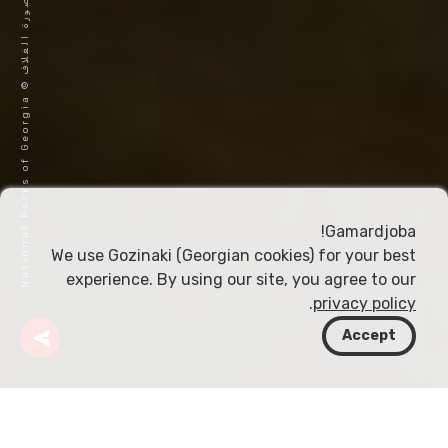
ص
a
و
ر
ة
ا
ل
غ
ل
ا
ف
©
N
a
t
i
o
n
a
l
P
a
r
k
s
o
f
G
e
o
r
g
i
Gamardjoba!
We use Gozinaki (Georgian cookies) for your best
experience. By using our site, you agree to our
.
privacy policy
Accept
جورجيا
وجهات
إيميرتي
كهف ميلوري