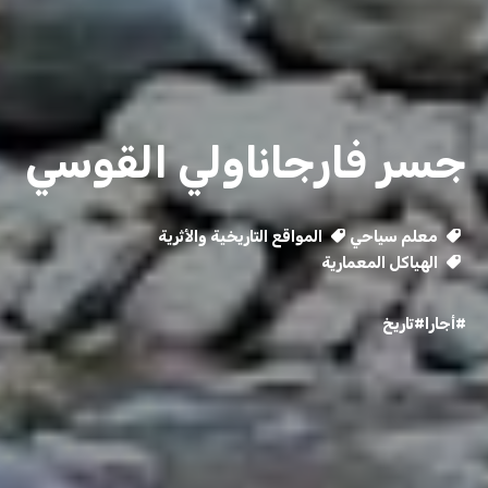
جسر فارجاناولي القوسي
معلم سياحي
المواقع التاريخية والأثرية
الهياكل المعمارية
#أجارا
#تاريخ