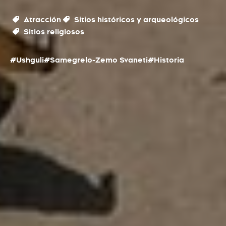
Atracción
Sitios históricos y arqueológicos
Sitios religiosos
#Ushguli
#Samegrelo-Zemo Svaneti
#Historia