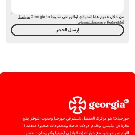
من خلال تقديم هذا النموذج، أوافق على شروط Georgia.to
سياسة
الخصوصية
و
سياسة التسويق
.
إرسال الحجز
جورجيا.to هو مركزك المفضل للسفر في جورجيا وجنوب القوقاز. يقع
مقرنا في تبليسي، ونقدم جولات خاصة ومجموعات صغيرة متعددة
الأيام عبر جورجيا، مع خيارات إضافية إلى أرمينيا وأذربيجان - تغطي