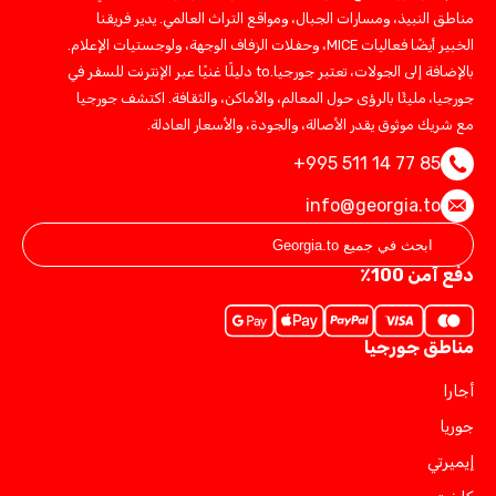
مناطق النبيذ، ومسارات الجبال، ومواقع التراث العالمي. يدير فريقنا
الخبير أيضًا فعاليات MICE، وحفلات الزفاف الوجهة، ولوجستيات الإعلام.
بالإضافة إلى الجولات، تعتبر جورجيا.to دليلًا غنيًا عبر الإنترنت للسفر في
جورجيا، مليئًا بالرؤى حول المعالم، والأماكن، والثقافة. اكتشف جورجيا
مع شريك موثوق يقدر الأصالة، والجودة، والأسعار العادلة.
+995 511 14 77 85
info@georgia.to
دفع آمن 100٪
مناطق جورجيا
أجارا
جوريا
إيميرتي