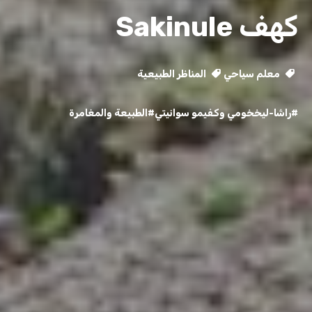
كهف Sakinule
معلم سياحي
المناظر الطبيعية
#راشا-ليخخومي وكفيمو سوانيتي
#الطبيعة والمغامرة