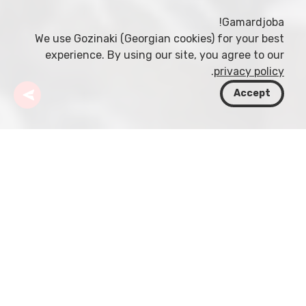
Gamardjoba!
We use Gozinaki (Georgian cookies) for your best
experience. By using our site, you agree to our
.
privacy policy
Accept
جورجيا
وجهات
راشا-ليخخومي وكفيمو سوانيتي
كهف Sakinule
إذا تساءلت يومًا كيف يكون الدخول إلى ثلاجة طبيعية
عملاقة، فتوجّه مباشرة إلى Sakinule Cave! المعروف
محبًّا باسم «كهف الثلاجة»، يختبئ هذا الكهف وسط