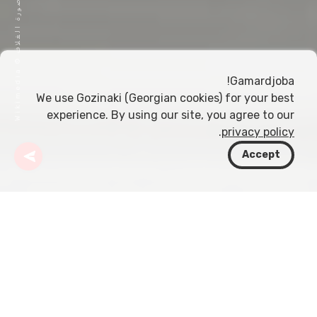
ص
a
و
ر
ة
ا
ل
غ
ل
ا
ف
©
W
i
k
i
m
e
d
i
Gamardjoba!
We use Gozinaki (Georgian cookies) for your best
experience. By using our site, you agree to our
.
privacy policy
Accept
جورجيا
مقالات
العمل الخيري والخدمات الاجتماعية في جورجيا
في قلب منطقة القوقاز، تقف جورجيا كمزيجٍ ساحر من