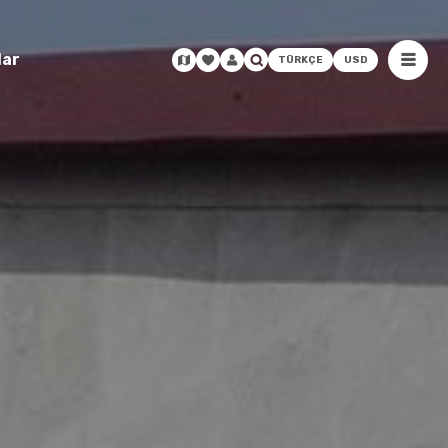
lar
TÜRKÇE
USD