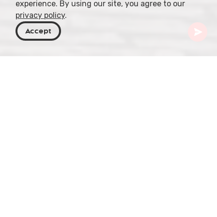
experience. By using our site, you agree to our
privacy policy
.
Accept
Georgia
Destinos
Tiflis
Catedral de San Jorge de Tbilisi
Tbilisi, la capital de Georgia, alberga la histórica
Iglesia de San Jorge (Surb Gevorg). Esta iglesia
armenia del siglo XIII funciona como catedral de la
Diócesis georgiana de la Iglesia Apostólica
Armenia, situada en la plaza Vakhtang Gorgasali,
bajo las ruinas de la fortaleza de Narikala.