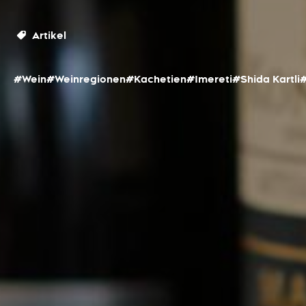
Artikel
#Wein
#Weinregionen
#Kachetien
#Imereti
#Shida Kartli
#