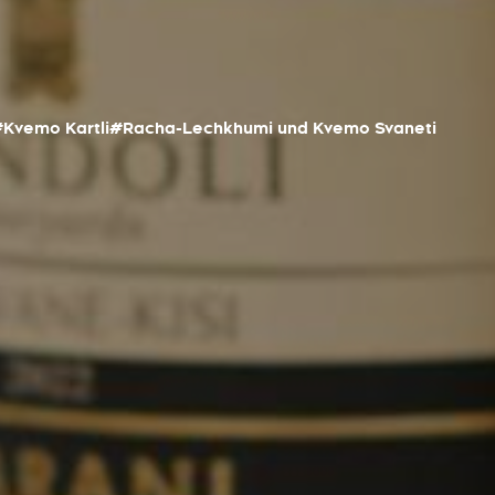
Kvemo Kartli
#Racha-Lechkhumi und Kvemo Svaneti